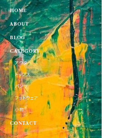
HOME
ABOUT
BLOG
CATEGORY
アウター
トップス
パンツ
フットウェア
小物
CONTACT