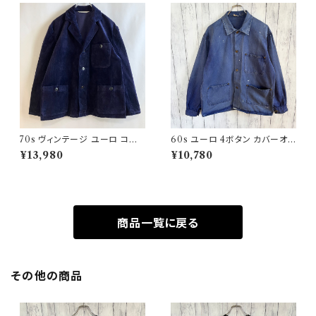
70s ヴィンテージ ユーロ コー
60s ユーロ 4ボタン カバーオ
デュロイ セットアップ ビンテー
ール ワークジャケット 月桂樹ボ
¥13,980
¥10,780
ジ
タン ヴィンテージ
商品一覧に戻る
その他の商品