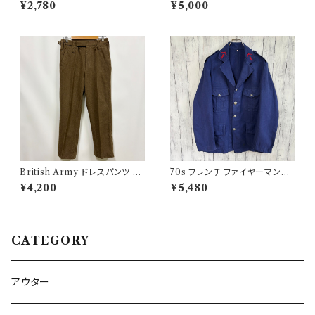
ッチT ヴィンテージTシャツ
イス ワイドデニム 3
¥2,780
¥5,000
British Army ドレスパンツ イ
70s フレンチ ファイヤーマンジ
ギリス軍 スラックス ミリタリー
ャケット ワークジャケット ヴィン
¥4,200
¥5,480
パンツ ウールパンツ2
テージ
CATEGORY
アウター