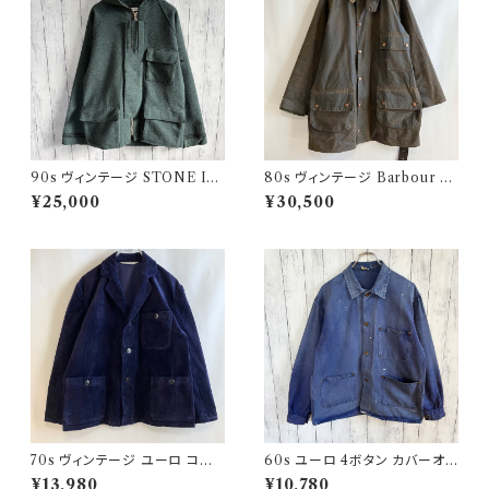
90s ヴィンテージ STONE ISL
80s ヴィンテージ Barbour 2
AND ウールジャケット ストーン
ワラント ソルウェイジッパー Sol
¥25,000
¥30,500
アイランド グリーンエッジ
way Zipper オイルドジャケット
70s ヴィンテージ ユーロ コー
60s ユーロ 4ボタン カバーオ
デュロイ セットアップ ビンテー
ール ワークジャケット 月桂樹ボ
¥13,980
¥10,780