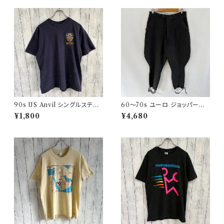
90s US Anvil シングルステッ
60〜70s ユーロ ジョッパーズ
チTシャツ ニューヨーク警察 ヴ
パンツ ウールパンツ ヴィンテー
¥1,800
¥4,680
ィンテージ
ジ 5