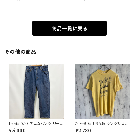
ジ
タン ヴィンテージ
商品一覧に戻る
その他の商品
Levis 550 デニムパンツ リーバ
70〜80s USA製 シングルステ
イス ワイドデニム 3
ッチT ヴィンテージTシャツ
¥5,000
¥2,780