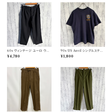
60s ヴィンテージ ユーロ ウー
90s US Anvil シングルステッ
ルパンツ スラックス ビンテージ
チTシャツ ニューヨーク警察 ヴ
¥4,780
¥1,800
32
ィンテージ