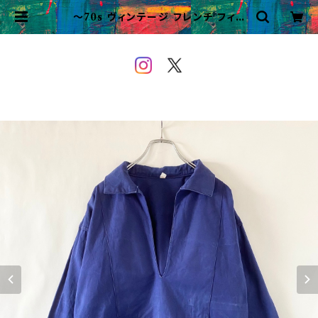
〜70s ヴィンテージ フレンチ フィッ
シャーマンシャツ スモック ユーロ 古
着 | VINTAGE&USED OWEYO
U