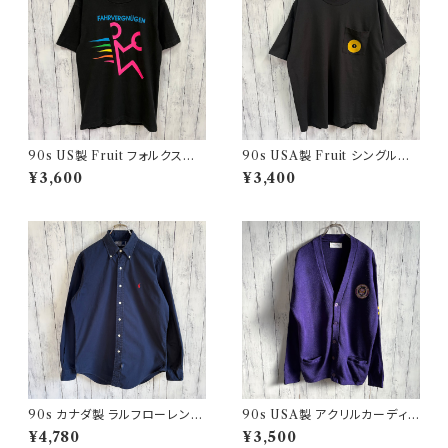
90s US製 Fruit フォルクスワ
90s USA製 Fruit シングルス
ーゲン シングルステッチTシャツ
テッチTシャツ ポケットT scree
¥3,600
¥3,400
ヴィンテージTシャツ アド 企業
nstars ヴィンテージ
90s カナダ製 ラルフローレン
90s USA製 アクリルカーディガ
ボタンダウンシャツ Ralph Laur
ン レタード 紫 アメリカ製
¥4,780
¥3,500
en