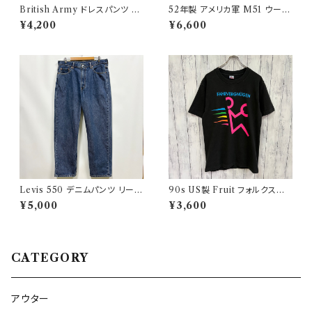
British Army ドレスパンツ イ
52年製 アメリカ軍 M51 ウール
ギリス軍 スラックス ミリタリー
パンツ ミリタリーパンツ スラッ
¥4,200
¥6,600
パンツ ウールパンツ2
クス ヴィンテージ US ARMY 1
3
Levis 550 デニムパンツ リーバ
90s US製 Fruit フォルクスワ
イス ワイドデニム 3
ーゲン シングルステッチTシャツ
¥5,000
¥3,600
ヴィンテージTシャツ アド 企業
CATEGORY
アウター