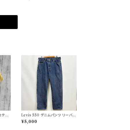
ィンテージ
ステッ
Levis 550 デニムパンツ リーバイ
ス ワイドデニム 3
¥5,000