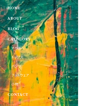
HOME
ABOUT
BLOG
CATEGORY
アウター
トップス
パンツ
フットウェア
小物
CONTACT