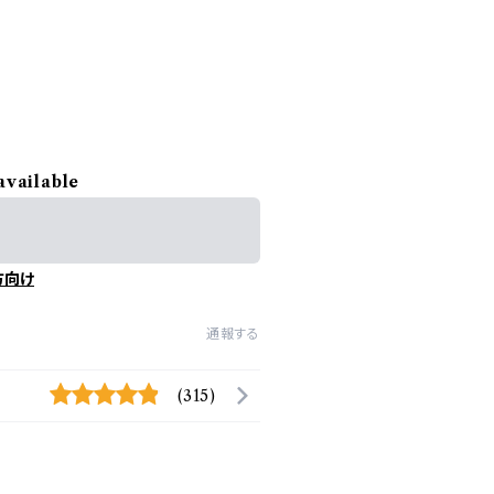
available
方向け
通報する
(315)