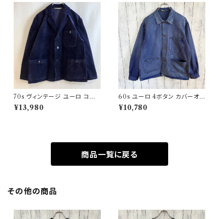
70s ヴィンテージ ユーロ コー
60s ユーロ 4ボタン カバーオ
デュロイ セットアップ ビンテー
ール ワークジャケット 月桂樹ボ
¥13,980
¥10,780
ジ
タン ヴィンテージ
商品一覧に戻る
その他の商品