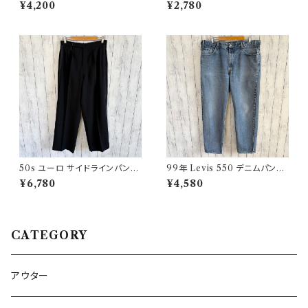
ギリス軍 スラックス ミリタリー
ッチT ヴィンテージTシャツ
¥4,200
¥2,780
パンツ ウールパンツ2
50s ユーロ サイドラインパンツ
99年 Levis 550 デニムパンツ
ウールパンツ ワイドスラックドレ
ワイドデニム リーバイス ヴィン
¥6,780
¥4,580
スパンツ
テージ 21
CATEGORY
アウター