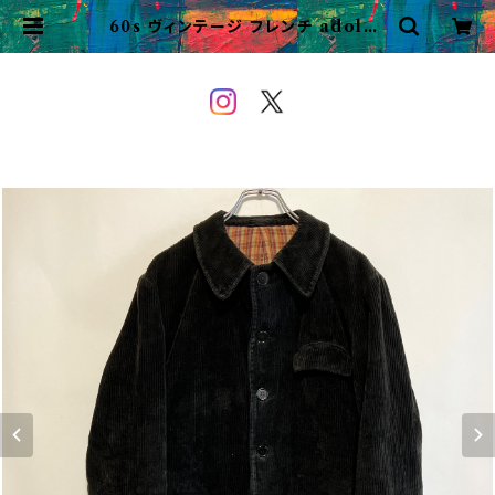
60s ヴィンテージ フレンチ adolph
e lafont コーデュロイジャケット ワ
ークジャケット | VINTAGE&USE
D OWEYOU