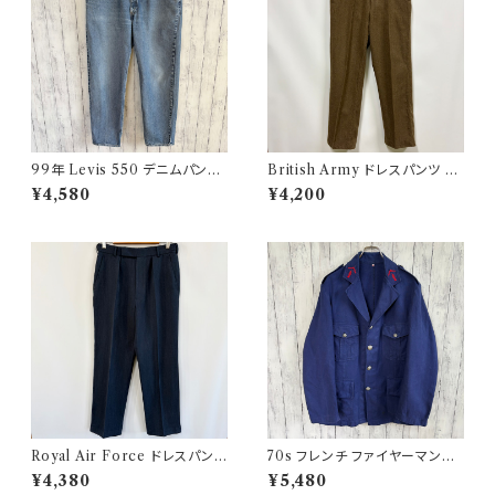
99年 Levis 550 デニムパンツ
British Army ドレスパンツ イ
ワイドデニム リーバイス ヴィン
ギリス軍 スラックス ミリタリー
¥4,580
¥4,200
テージ 21
パンツ ウールパンツ2
Royal Air Force ドレスパンツ
70s フレンチ ファイヤーマンジ
イギリス軍 スラックス ミリタリ
ャケット ワークジャケット ヴィン
¥4,380
¥5,480
ーパンツ 8
テージ