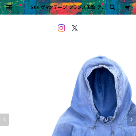
60s ヴィンテージ フランス国鉄 アノ
ラックパーカー ビンテージ プルオー
バー | VINTAGE&USED OWE
YOU