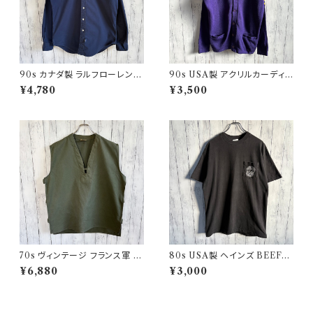
90s カナダ製 ラルフローレン
90s USA製 アクリルカーディガ
ボタンダウンシャツ Ralph Laur
ン レタード 紫 アメリカ製
¥4,780
¥3,500
en
70s ヴィンテージ フランス軍 G
80s USA製 ヘインズ BEEFY
AOベスト ミリタリーベスト ユ
シングルステッチTシャツ ヴィン
¥6,880
¥3,000
ーロミリタリー
テージTシャツ ポケT