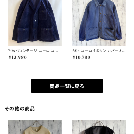
70s ヴィンテージ ユーロ コー
60s ユーロ 4ボタン カバーオ
デュロイ セットアップ ビンテー
ール ワークジャケット 月桂樹ボ
¥13,980
¥10,780
ジ
タン ヴィンテージ
商品一覧に戻る
その他の商品