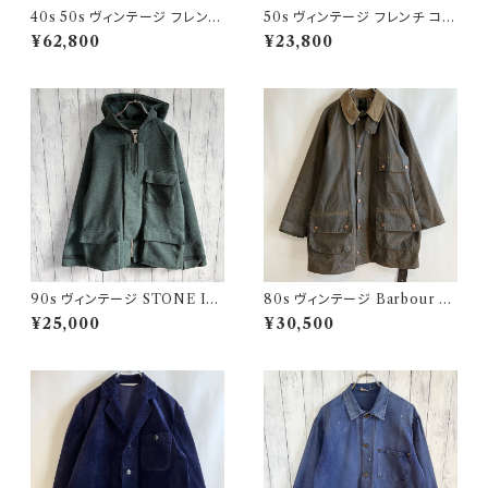
40s 50s ヴィンテージ フレンチ
50s ヴィンテージ フレンチ コー
Vポケ ブラックモールスキンジャ
デュロイジャケット ビンテージ
¥62,800
¥23,800
ケット カバーオール
ファーマーズジャケット
90s ヴィンテージ STONE ISL
80s ヴィンテージ Barbour 2
AND ウールジャケット ストーン
ワラント ソルウェイジッパー Sol
¥25,000
¥30,500
アイランド グリーンエッジ
way Zipper オイルドジャケット