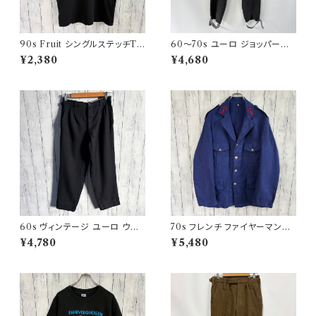
90s Fruit シングルステッチTシ
60〜70s ユーロ ジョッパーズ
ャツ プリントT
パンツ ウールパンツ ヴィンテー
¥2,380
¥4,680
ジ 5
60s ヴィンテージ ユーロ ウー
70s フレンチ ファイヤーマンジ
ルパンツ スラックス ビンテージ
ャケット ワークジャケット ヴィン
¥4,780
¥5,480
32
テージ