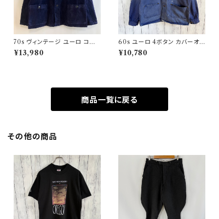
70s ヴィンテージ ユーロ コー
60s ユーロ 4ボタン カバーオ
デュロイ セットアップ ビンテー
ール ワークジャケット 月桂樹ボ
¥13,980
¥10,780
ジ
タン ヴィンテージ
商品一覧に戻る
その他の商品