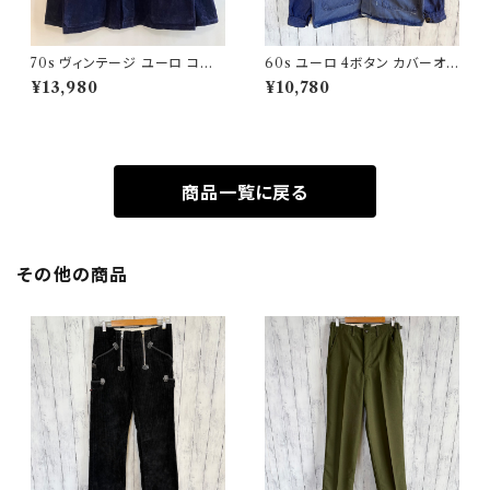
70s ヴィンテージ ユーロ コー
60s ユーロ 4ボタン カバーオ
デュロイ セットアップ ビンテー
ール ワークジャケット 月桂樹ボ
¥13,980
¥10,780
ジ
タン ヴィンテージ
商品一覧に戻る
その他の商品