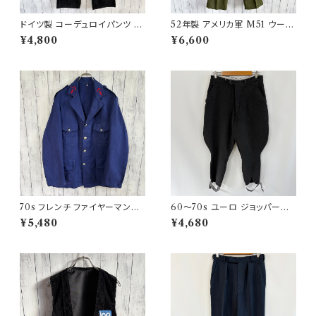
ドイツ製 コーデュロイパンツ ワ
52年製 アメリカ軍 M51 ウール
ークパンツ ユーロワーク
パンツ ミリタリーパンツ スラッ
¥4,800
¥6,600
クス ヴィンテージ US ARMY 1
3
70s フレンチ ファイヤーマンジ
60〜70s ユーロ ジョッパーズ
ャケット ワークジャケット ヴィン
パンツ ウールパンツ ヴィンテー
¥5,480
¥4,680
テージ
ジ 5