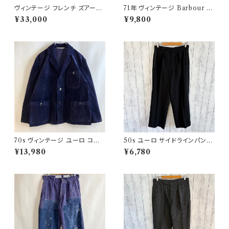
ヴィンテージ フレンチ ズアーブ
71年 ヴィンテージ Barbour 黄
パンツ ミリタリー フランス軍 フ
タグ インターナショナルパンツ
¥33,000
¥9,800
レンチアンティーク
オイルドパンツ Barbour
70s ヴィンテージ ユーロ コー
50s ユーロ サイドラインパンツ
デュロイ セットアップ ビンテー
ウールパンツ ワイドスラックドレ
¥13,980
¥6,780
ジ
スパンツ