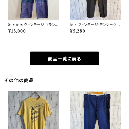
50s 60s ヴィンテージ フランス
60s ヴィンテージ デンマーク軍
軍 ワークパンツ ペンキ パッチワ
ウールパンツ ミリタリーパンツ
¥13,000
¥5,280
ーク
スラックス
商品一覧に戻る
その他の商品