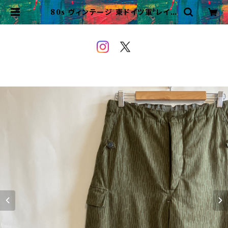
80s ヴィンテージ 東ドイツ軍 レイン
ドロップカモ カーゴパンツ ミリタリ
ーパンツ | VINTAGE&USED O
WEYOU