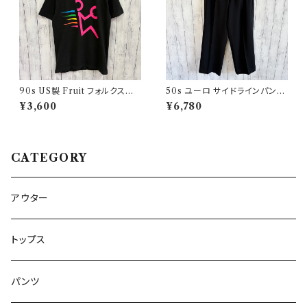
90s US製 Fruit フォルクスワ
50s ユーロ サイドラインパンツ
ーゲン シングルステッチTシャツ
ウールパンツ ワイドスラックドレ
¥3,600
¥6,780
ヴィンテージTシャツ アド 企業
スパンツ
CATEGORY
アウター
トップス
パンツ