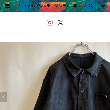
〜60s ヴィンテージ フランス製 モン
サンミッシェル Vポケ ブラックモール
スキンジャケット カバーオール | VI
NTAGE&USED OWEYOU