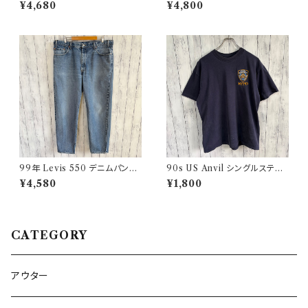
パンツ ウールパンツ ヴィンテー
ークパンツ ユーロワーク
¥4,680
¥4,800
ジ 5
99年 Levis 550 デニムパンツ
90s US Anvil シングルステッ
ワイドデニム リーバイス ヴィン
チTシャツ ニューヨーク警察 ヴ
¥4,580
¥1,800
テージ 21
ィンテージ
CATEGORY
アウター