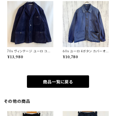
70s ヴィンテージ ユーロ コー
60s ユーロ 4ボタン カバーオ
デュロイ セットアップ ビンテー
ール ワークジャケット 月桂樹ボ
¥13,980
¥10,780
ジ
タン ヴィンテージ
商品一覧に戻る
その他の商品