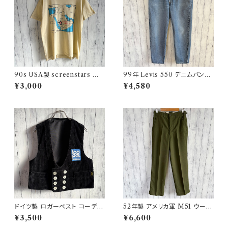
90s USA製 screenstars 湾
99年 Levis 550 デニムパンツ
岸戦争 シングルステッチTシャ
ワイドデニム リーバイス ヴィン
¥3,000
¥4,580
ツ ヴィンテージTシャツ
テージ 21
ドイツ製 ロガーベスト コーデュ
52年製 アメリカ軍 M51 ウール
ロイベスト ワークベスト 黒 ダブ
パンツ ミリタリーパンツ スラッ
¥3,500
¥6,600
ルブレスト
クス ヴィンテージ US ARMY 1