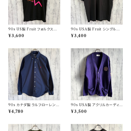
90s US製 Fruit フォルクスワ
90s USA製 Fruit シングルス
ーゲン シングルステッチTシャツ
テッチTシャツ ポケットT scree
¥3,600
¥3,400
ヴィンテージTシャツ アド 企業
nstars ヴィンテージ
90s カナダ製 ラルフローレン
90s USA製 アクリルカーディガ
ボタンダウンシャツ Ralph Laur
ン レタード 紫 アメリカ製
¥4,780
¥3,500
en