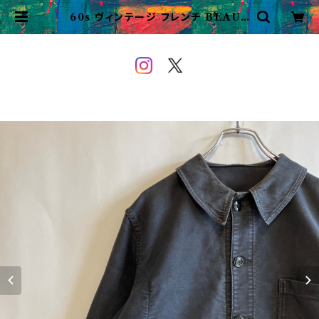
60s ヴィンテージ フレンチ BEAUF
ORT ブラックモールスキン カバー
オール ワークジャケット | VINTAG
E&USED OWEYOU