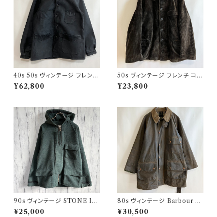
40s 50s ヴィンテージ フレンチ
50s ヴィンテージ フレンチ コー
Vポケ ブラックモールスキンジャ
デュロイジャケット ビンテージ
¥62,800
¥23,800
ケット カバーオール
ファーマーズジャケット
90s ヴィンテージ STONE ISL
80s ヴィンテージ Barbour 2
AND ウールジャケット ストーン
ワラント ソルウェイジッパー Sol
¥25,000
¥30,500
アイランド グリーンエッジ
way Zipper オイルドジャケット