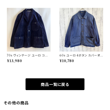
70s ヴィンテージ ユーロ コー
60s ユーロ 4ボタン カバーオ
デュロイ セットアップ ビンテー
ール ワークジャケット 月桂樹ボ
¥13,980
¥10,780
ジ
タン ヴィンテージ
商品一覧に戻る
その他の商品