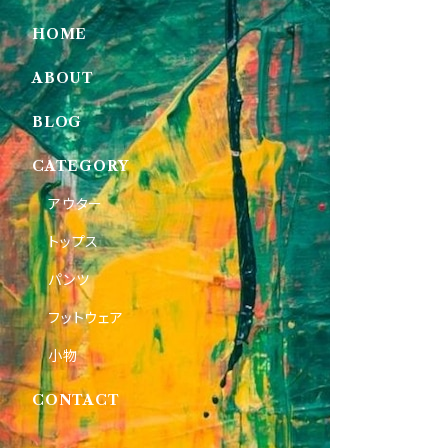
HOME
ABOUT
BLOG
CATEGORY
アウター
トップス
パンツ
フットウェア
小物
CONTACT