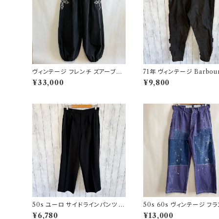
ヴィンテージ フレンチ ズアーブパ
71年 ヴィンテージ Barbou
ンツ ミリタリー フランス軍 フレン
グ インターナショナルパンツ
¥33,000
¥9,800
チアンティーク
ルドパンツ Barbour
50s ユーロ サイドラインパンツ ウ
50s 60s ヴィンテージ フ
ールパンツ ワイドスラックドレスパ
ワークパンツ ペンキ パッチ
¥6,780
¥13,000