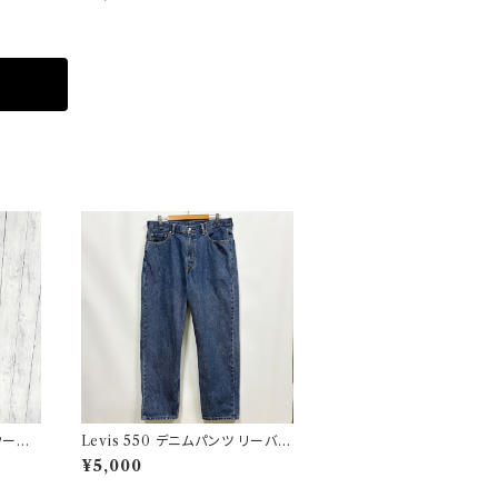
ックス
ウール
Levis 550 デニムパンツ リーバイ
 32
ス ワイドデニム 3
¥5,000