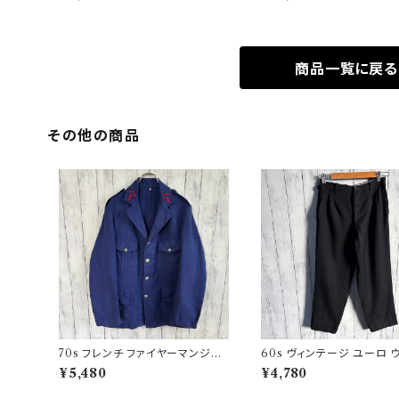
ンツ
商品一覧に戻る
その他の商品
70s フレンチ ファイヤーマンジャ
60s ヴィンテージ ユーロ 
ケット ワークジャケット ヴィンテー
パンツ スラックス ビンテージ
¥5,480
¥4,780
ジ