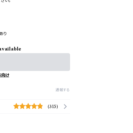
さい。
あり
available
方向け
通報する
(315)