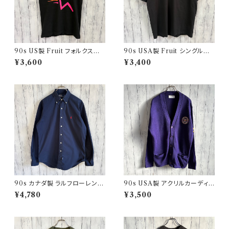
90s US製 Fruit フォルクスワ
90s USA製 Fruit シングルス
ーゲン シングルステッチTシャツ
テッチTシャツ ポケットT scree
¥3,600
¥3,400
ヴィンテージTシャツ アド 企業
nstars ヴィンテージ
90s カナダ製 ラルフローレン
90s USA製 アクリルカーディガ
ボタンダウンシャツ Ralph Laur
ン レタード 紫 アメリカ製
¥4,780
¥3,500
en