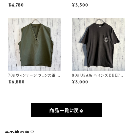
ボタンダウンシャツ Ralph Laur
ン レタード 紫 アメリカ製
¥4,780
¥3,500
en
70s ヴィンテージ フランス軍 G
80s USA製 ヘインズ BEEFY
AOベスト ミリタリーベスト ユ
シングルステッチTシャツ ヴィン
¥6,880
¥3,000
ーロミリタリー
テージTシャツ ポケT
商品一覧に戻る
その他の商品