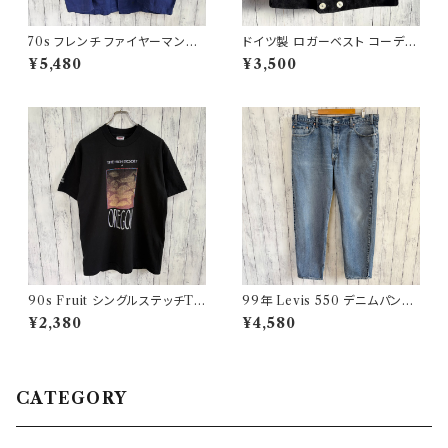
70s フレンチ ファイヤーマンジ
ドイツ製 ロガーベスト コーデュ
ャケット ワークジャケット ヴィン
ロイベスト ワークベスト 黒 ダブ
¥5,480
¥3,500
テージ
ルブレスト
90s Fruit シングルステッチTシ
99年 Levis 550 デニムパンツ
ャツ プリントT
ワイドデニム リーバイス ヴィン
¥2,380
¥4,580
テージ 21
CATEGORY