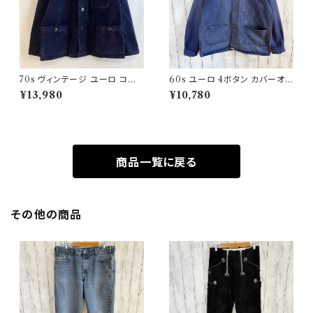
70s ヴィンテージ ユーロ コー
60s ユーロ 4ボタン カバーオ
デュロイ セットアップ ビンテー
ール ワークジャケット 月桂樹ボ
¥13,980
¥10,780
ジ
タン ヴィンテージ
商品一覧に戻る
その他の商品