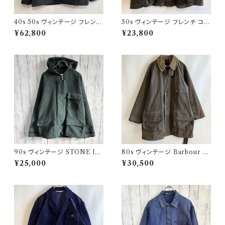
40s 50s ヴィンテージ フレンチ
50s ヴィンテージ フレンチ コー
Vポケ ブラックモールスキンジャ
デュロイジャケット ビンテージ
¥62,800
¥23,800
ケット カバーオール
ファーマーズジャケット
90s ヴィンテージ STONE ISL
80s ヴィンテージ Barbour 2
AND ウールジャケット ストーン
ワラント ソルウェイジッパー Sol
¥25,000
¥30,500
アイランド グリーンエッジ
way Zipper オイルドジャケット