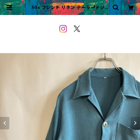
50s フレンチ リネン テーラードジャ
ケット レーヨン ビンテージ | VINT
AGE&USED OWEYOU