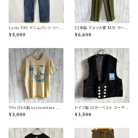
Levis 550 デニムパンツ リーバ
52年製 アメリカ軍 M51 ウール
イス ワイドデニム 3
パンツ ミリタリーパンツ スラッ
¥5,000
¥6,600
クス ヴィンテージ US ARMY 1
3
90s USA製 screenstars 湾
ドイツ製 ロガーベスト コーデュ
岸戦争 シングルステッチTシャ
ロイベスト ワークベスト 黒 ダブ
¥3,000
¥3,500
ツ ヴィンテージTシャツ
ルブレスト