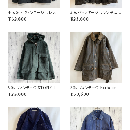
40s 50s ヴィンテージ フレンチ
50s ヴィンテージ フレンチ コー
Vポケ ブラックモールスキンジャ
デュロイジャケット ビンテージ
¥62,800
¥23,800
ケット カバーオール
ファーマーズジャケット
90s ヴィンテージ STONE ISL
80s ヴィンテージ Barbour 2
AND ウールジャケット ストーン
ワラント ソルウェイジッパー Sol
¥25,000
¥30,500
アイランド グリーンエッジ
way Zipper オイルドジャケット