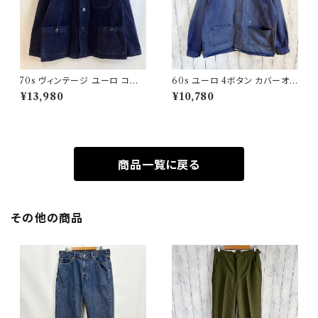
70s ヴィンテージ ユーロ コー
60s ユーロ 4ボタン カバーオ
デュロイ セットアップ ビンテー
ール ワークジャケット 月桂樹ボ
¥13,980
¥10,780
ジ
タン ヴィンテージ
商品一覧に戻る
その他の商品