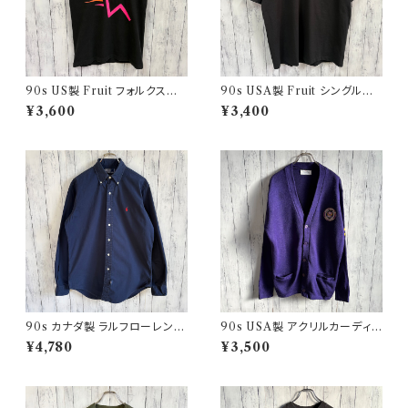
90s US製 Fruit フォルクスワ
90s USA製 Fruit シングルス
ーゲン シングルステッチTシャツ
テッチTシャツ ポケットT scree
¥3,600
¥3,400
ヴィンテージTシャツ アド 企業
nstars ヴィンテージ
90s カナダ製 ラルフローレン
90s USA製 アクリルカーディガ
ボタンダウンシャツ Ralph Laur
ン レタード 紫 アメリカ製
¥4,780
¥3,500
en