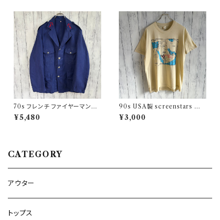
70s フレンチ ファイヤーマンジ
90s USA製 screenstars 湾
ャケット ワークジャケット ヴィン
岸戦争 シングルステッチTシャ
¥5,480
¥3,000
テージ
ツ ヴィンテージTシャツ
CATEGORY
アウター
トップス