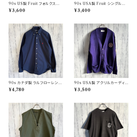
90s US製 Fruit フォルクスワ
90s USA製 Fruit シングルス
ーゲン シングルステッチTシャツ
テッチTシャツ ポケットT scree
¥3,600
¥3,400
ヴィンテージTシャツ アド 企業
nstars ヴィンテージ
90s カナダ製 ラルフローレン
90s USA製 アクリルカーディガ
ボタンダウンシャツ Ralph Laur
ン レタード 紫 アメリカ製
¥4,780
¥3,500
en