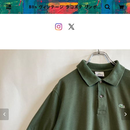
80s ヴィンテージ ラコステ ワンポイ
ント ポロシャツ Lacoste | VINT
AGE&USED OWEYOU