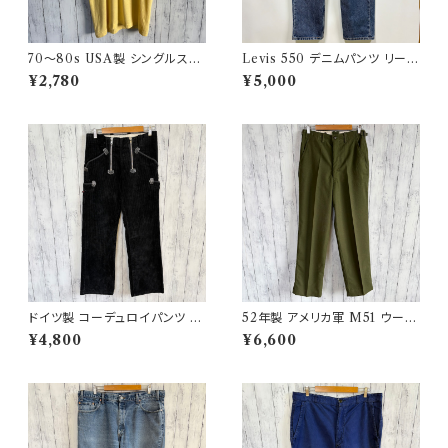
70〜80s USA製 シングルステ
Levis 550 デニムパンツ リーバ
ッチT ヴィンテージTシャツ
イス ワイドデニム 3
¥2,780
¥5,000
ドイツ製 コーデュロイパンツ ワ
52年製 アメリカ軍 M51 ウール
ークパンツ ユーロワーク
パンツ ミリタリーパンツ スラッ
¥4,800
¥6,600
クス ヴィンテージ US ARMY 1
3