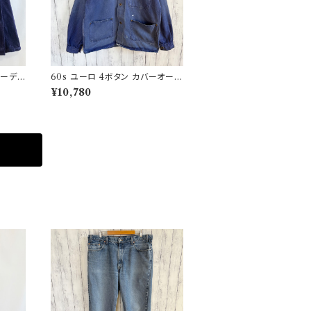
コーデュ
60s ユーロ 4ボタン カバーオール
ジ
ワークジャケット 月桂樹ボタン ヴ
¥10,780
ィンテージ