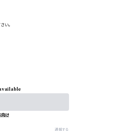
さい。
available
方向け
通報する