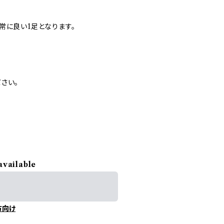
常に良い1足となります。
さい。
available
方向け