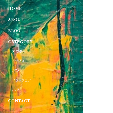
HOME
ABOUT
BLOG
CATEGORY
アウター
トップス
パンツ
フットウェア
小物
CONTACT