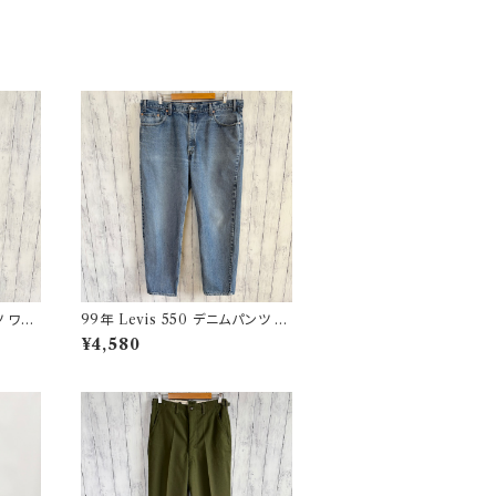
 ワー
99年 Levis 550 デニムパンツ ワ
イドデニム リーバイス ヴィンテー
¥4,580
ジ 21