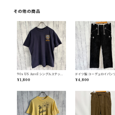
その他の商品
90s US Anvil シングルステッチT
ドイツ製 コーデュロイパンツ
シャツ ニューヨーク警察 ヴィンテ
クパンツ ユーロワーク
¥1,800
¥4,800
ージ