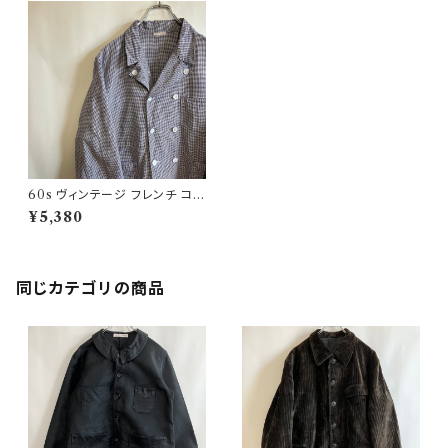
60s ヴィンテージ フレンチ コッ
クジャケット ダブルブレスト ビ
¥5,380
ンテージ
同じカテゴリの商品