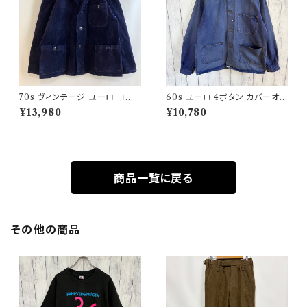
70s ヴィンテージ ユーロ コー
60s ユーロ 4ボタン カバーオ
デュロイ セットアップ ビンテー
ール ワークジャケット 月桂樹ボ
¥13,980
¥10,780
ジ
タン ヴィンテージ
商品一覧に戻る
その他の商品