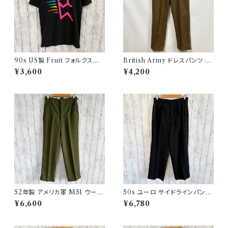
90s US製 Fruit フォルクスワ
British Army ドレスパンツ イ
ーゲン シングルステッチTシャツ
ギリス軍 スラックス ミリタリー
¥3,600
¥4,200
ヴィンテージTシャツ アド 企業
パンツ ウールパンツ2
52年製 アメリカ軍 M51 ウール
50s ユーロ サイドラインパンツ
パンツ ミリタリーパンツ スラッ
ウールパンツ ワイドスラックドレ
¥6,600
¥6,780
クス ヴィンテージ US ARMY 1
スパンツ
3