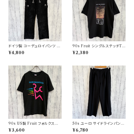
ドイツ製 コーデュロイパンツ ワ
90s Fruit シングルステッチTシ
ークパンツ ユーロワーク
ャツ プリントT
¥4,800
¥2,380
90s US製 Fruit フォルクスワ
50s ユーロ サイドラインパンツ
ーゲン シングルステッチTシャツ
ウールパンツ ワイドスラックドレ
¥3,600
¥6,780
ヴィンテージTシャツ アド 企業
スパンツ