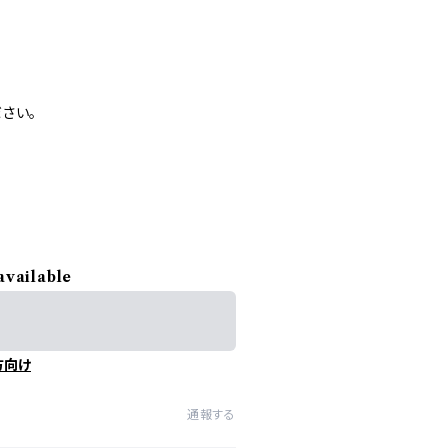
さい。
available
方向け
通報する