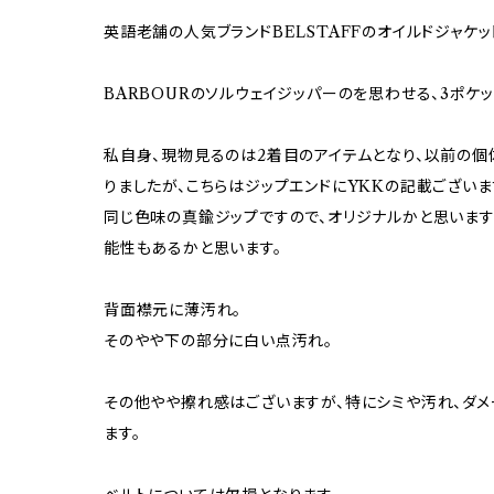
英語老舗の人気ブランドBELSTAFFのオイルドジャケッ
BARBOURのソルウェイジッパーのを思わせる、3ポケ
私自身、現物見るのは2着目のアイテムとなり、以前の個
りましたが、こちらはジップエンドにYKKの記載ございま
同じ色味の真鍮ジップですので、オリジナルかと思いま
能性もあるかと思います。
背面襟元に薄汚れ。
そのやや下の部分に白い点汚れ。
その他やや擦れ感はございますが、特にシミや汚れ、ダメ
ます。