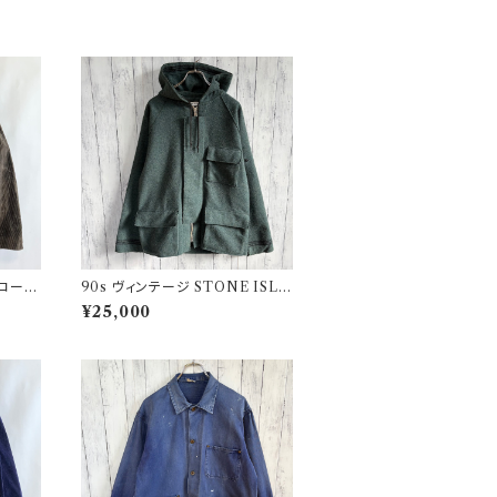
 コーデ
90s ヴィンテージ STONE ISLA
 ファ
ND ウールジャケット ストーンア
¥25,000
イランド グリーンエッジ