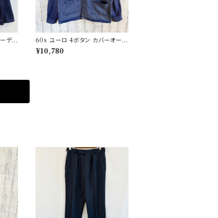
コーデュ
60s ユーロ 4ボタン カバーオール
ジ
ワークジャケット 月桂樹ボタン ヴ
¥10,780
ィンテージ