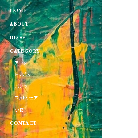
HOME
ABOUT
BLOG
CATEGORY
アウター
トップス
パンツ
フットウェア
小物
CONTACT