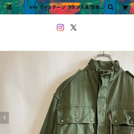
60s ヴィンテージ フランス軍 空挺部
隊 パラトルーパージャケット ビンテ
ージ | VINTAGE&USED OWE
YOU