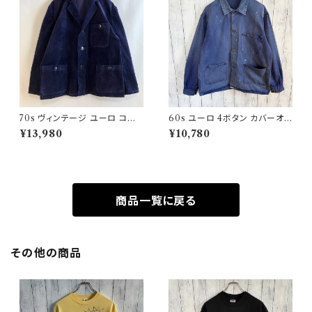
70s ヴィンテージ ユーロ コー
60s ユーロ 4ボタン カバーオ
デュロイ セットアップ ビンテー
ール ワークジャケット 月桂樹ボ
¥13,980
¥10,780
ジ
タン ヴィンテージ
商品一覧に戻る
その他の商品