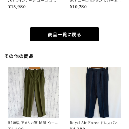
70s ヴィンテージ ユーロ コー
60s ユーロ 4ボタン カバーオ
デュロイ セットアップ ビンテー
ール ワークジャケット 月桂樹ボ
¥13,980
¥10,780
ジ
タン ヴィンテージ
商品一覧に戻る
その他の商品
52年製 アメリカ軍 M51 ウール
Royal Air Force ドレスパンツ
パンツ ミリタリーパンツ スラッ
イギリス軍 スラックス ミリタリ