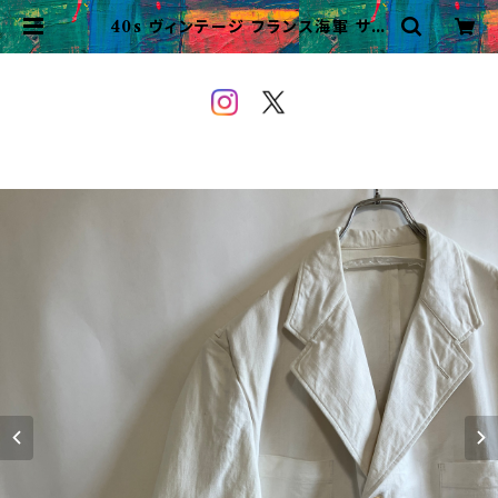
40s ヴィンテージ フランス海軍 サマ
ージャケット ビンテージ ユーロワー
ク | VINTAGE&USED OWEYO
U