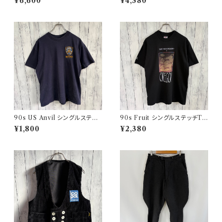
¥6,600
¥4,380
クス ヴィンテージ US ARMY 1
ーパンツ 8
3
90s US Anvil シングルステッ
90s Fruit シングルステッチTシ
チTシャツ ニューヨーク警察 ヴ
ャツ プリントT
¥1,800
¥2,380
ィンテージ