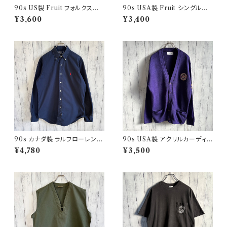
90s US製 Fruit フォルクスワ
90s USA製 Fruit シングルス
ーゲン シングルステッチTシャツ
テッチTシャツ ポケットT scree
¥3,600
¥3,400
ヴィンテージTシャツ アド 企業
nstars ヴィンテージ
90s カナダ製 ラルフローレン
90s USA製 アクリルカーディガ
ボタンダウンシャツ Ralph Laur
ン レタード 紫 アメリカ製
¥4,780
¥3,500
en