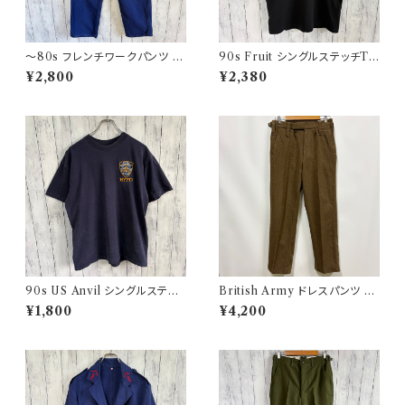
〜80s フレンチワークパンツ ユ
90s Fruit シングルステッチTシ
ーロワーク コットンパンツ
ャツ プリントT
¥2,800
¥2,380
90s US Anvil シングルステッ
British Army ドレスパンツ イ
チTシャツ ニューヨーク警察 ヴ
ギリス軍 スラックス ミリタリー
¥1,800
¥4,200
ィンテージ
パンツ ウールパンツ2