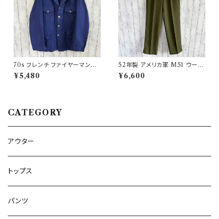
70s フレンチ ファイヤーマンジ
52年製 アメリカ軍 M51 ウール
ャケット ワークジャケット ヴィン
パンツ ミリタリーパンツ スラッ
¥5,480
¥6,600
テージ
クス ヴィンテージ US ARMY 1
3
CATEGORY
アウター
トップス
パンツ