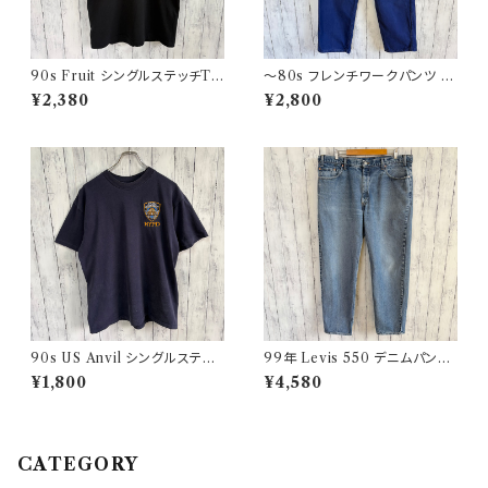
90s Fruit シングルステッチTシ
〜80s フレンチワークパンツ ユ
ャツ プリントT
ーロワーク コットンパンツ
¥2,380
¥2,800
90s US Anvil シングルステッ
99年 Levis 550 デニムパンツ
チTシャツ ニューヨーク警察 ヴ
ワイドデニム リーバイス ヴィン
¥1,800
¥4,580
ィンテージ
テージ 21
CATEGORY