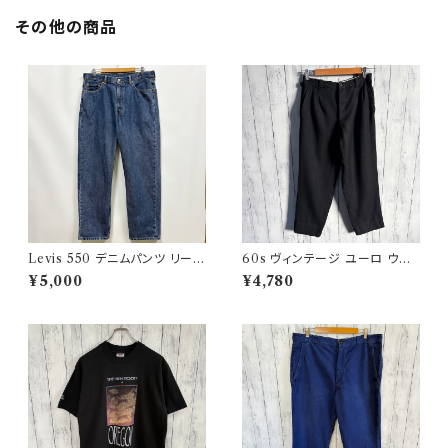
その他の商品
Levis 550 デニムパンツ リーバ
60s ヴィンテージ ユーロ ウー
イス ワイドデニム 3
ルパンツ スラックス ビンテージ
¥5,000
¥4,780
32