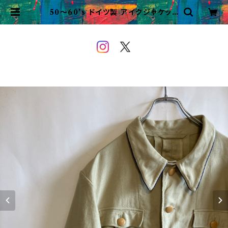
50〜60's ドイツ製 アイクジャケット
ワークジャケット 短丈 ビンテージ |
VINTAGE&USED OWEYOU