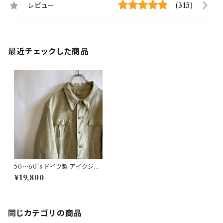
レビュー
(315)
最近チェックした商品
50〜60's ドイツ製 アイクジャ
ケット ワークジャケット 短丈 ビ
¥19,800
ンテージ
同じカテゴリの商品