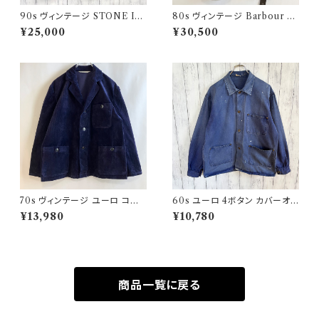
90s ヴィンテージ STONE ISL
80s ヴィンテージ Barbour 2
AND ウールジャケット ストーン
ワラント ソルウェイジッパー Sol
¥25,000
¥30,500
アイランド グリーンエッジ
way Zipper オイルドジャケット
70s ヴィンテージ ユーロ コー
60s ユーロ 4ボタン カバーオ
デュロイ セットアップ ビンテー
ール ワークジャケット 月桂樹ボ
¥13,980
¥10,780
ジ
タン ヴィンテージ
商品一覧に戻る