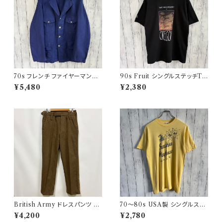
70s フレンチ ファイヤーマンジ
90s Fruit シングルステッチTシ
ャケット ワークジャケット ヴィン
ャツ プリントT
¥5,480
¥2,380
テージ
British Army ドレスパンツ イ
70〜80s USA製 シングルステ
ギリス軍 スラックス ミリタリー
ッチT ヴィンテージTシャツ
¥4,200
¥2,780
パンツ ウールパンツ2