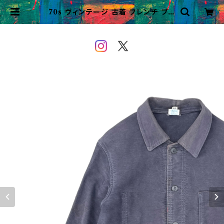
70s ヴィンテージ 古着 フレンチ ブラ
ックモールスキンジャケット ビンテー
ジ | VINTAGE&USED OWEYO
U