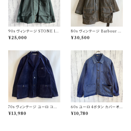
90s ヴィンテージ STONE ISL
80s ヴィンテージ Barbour 2
AND ウールジャケット ストーン
ワラント ソルウェイジッパー Sol
¥25,000
¥30,500
アイランド グリーンエッジ
way Zipper オイルドジャケット
70s ヴィンテージ ユーロ コー
60s ユーロ 4ボタン カバーオ
デュロイ セットアップ ビンテー
ール ワークジャケット 月桂樹ボ
¥13,980
¥10,780
ジ
タン ヴィンテージ