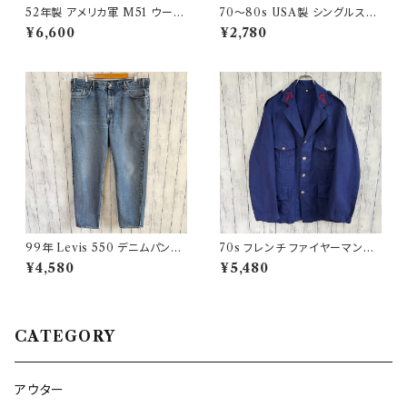
52年製 アメリカ軍 M51 ウール
70〜80s USA製 シングルステ
パンツ ミリタリーパンツ スラッ
ッチT ヴィンテージTシャツ
¥6,600
¥2,780
クス ヴィンテージ US ARMY 1
3
99年 Levis 550 デニムパンツ
70s フレンチ ファイヤーマンジ
ワイドデニム リーバイス ヴィン
ャケット ワークジャケット ヴィン
¥4,580
¥5,480
テージ 21
テージ
CATEGORY
アウター