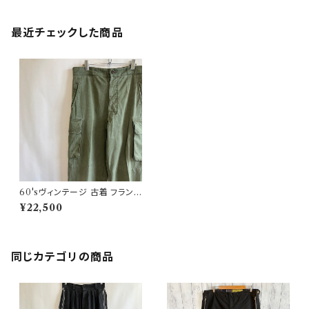
最近チェックした商品
60'sヴィンテージ 古着 フランス
軍 M47 カーゴパンツ ヘリンボ
¥22,500
ーン 後期
同じカテゴリの商品