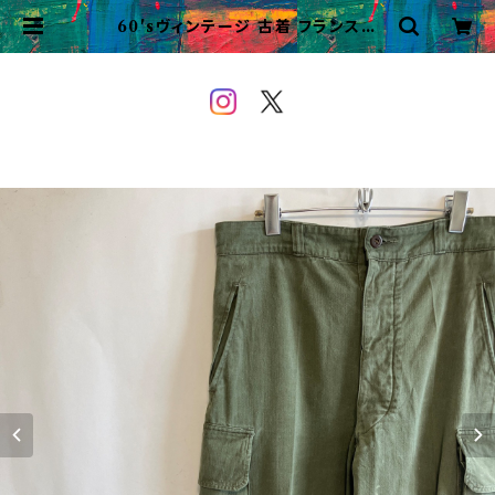
60'sヴィンテージ 古着 フランス軍
M47 カーゴパンツ ヘリンボーン 後
期 | VINTAGE&USED OWEYO
U