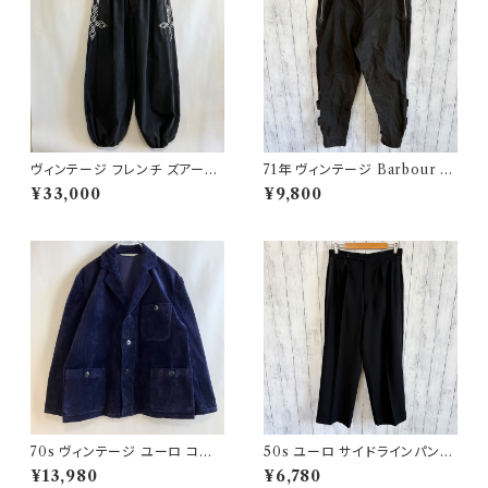
ヴィンテージ フレンチ ズアーブ
71年 ヴィンテージ Barbour 黄
パンツ ミリタリー フランス軍 フ
タグ インターナショナルパンツ
¥33,000
¥9,800
レンチアンティーク
オイルドパンツ Barbour
70s ヴィンテージ ユーロ コー
50s ユーロ サイドラインパンツ
デュロイ セットアップ ビンテー
ウールパンツ ワイドスラックドレ
¥13,980
¥6,780
ジ
スパンツ