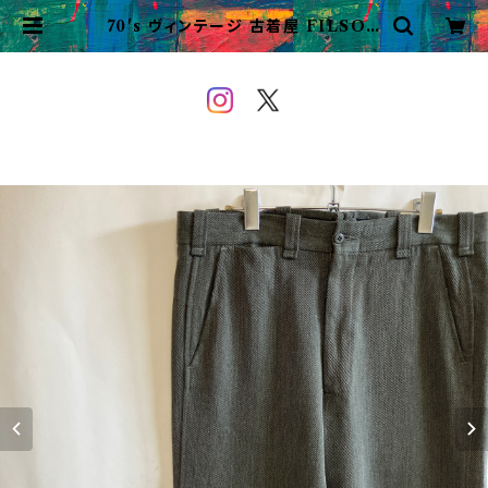
70's ヴィンテージ 古着屋 FILSON
ギャバジン ウールパンツ フィルソン
ビンテージ | VINTAGE&USED
OWEYOU