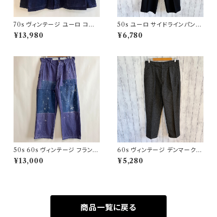
70s ヴィンテージ ユーロ コー
50s ユーロ サイドラインパンツ
デュロイ セットアップ ビンテー
ウールパンツ ワイドスラックドレ
¥13,980
¥6,780
ジ
スパンツ
50s 60s ヴィンテージ フランス
60s ヴィンテージ デンマーク軍
軍 ワークパンツ ペンキ パッチワ
ウールパンツ ミリタリーパンツ
¥13,000
¥5,280
ーク
スラックス
商品一覧に戻る