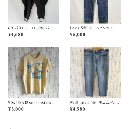
60〜70s ユーロ ジョッパーズ
Levis 550 デニムパンツ リーバ
パンツ ウールパンツ ヴィンテー
イス ワイドデニム 3
¥4,680
¥5,000
ジ 5
90s USA製 screenstars 湾
99年 Levis 550 デニムパンツ
岸戦争 シングルステッチTシャ
ワイドデニム リーバイス ヴィン
¥3,000
¥4,580
ツ ヴィンテージTシャツ
テージ 21