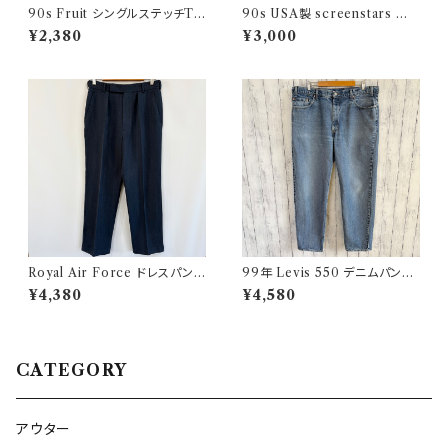
90s Fruit シングルステッチTシ
90s USA製 screenstars 湾
ャツ プリントT
岸戦争 シングルステッチTシャ
¥2,380
¥3,000
ツ ヴィンテージTシャツ
Royal Air Force ドレスパンツ
99年 Levis 550 デニムパンツ
イギリス軍 スラックス ミリタリ
ワイドデニム リーバイス ヴィン
¥4,380
¥4,580
ーパンツ 8
テージ 21
CATEGORY
アウター