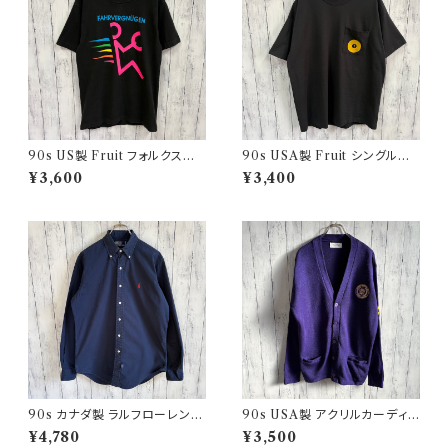
90s US製 Fruit フォルクスワ
90s USA製 Fruit シングルス
ーゲン シングルステッチTシャツ
テッチTシャツ ポケットT scree
¥3,600
¥3,400
ヴィンテージTシャツ アド 企業
nstars ヴィンテージ
90s カナダ製 ラルフローレン
90s USA製 アクリルカーディガ
ボタンダウンシャツ Ralph Laur
ン レタード 紫 アメリカ製
¥4,780
¥3,500
en