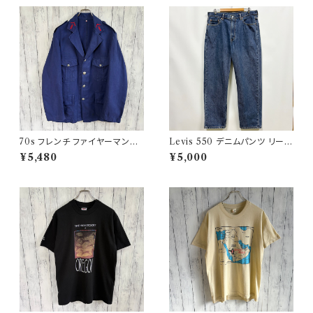
70s フレンチ ファイヤーマンジ
Levis 550 デニムパンツ リーバ
ャケット ワークジャケット ヴィン
イス ワイドデニム 3
¥5,480
¥5,000
テージ