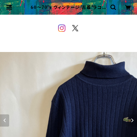
60〜70's ヴィンテージ 古着 ラコス
テ タートルネック ニット Lacoste
フレラコ | VINTAGE&USED O
WEYOU