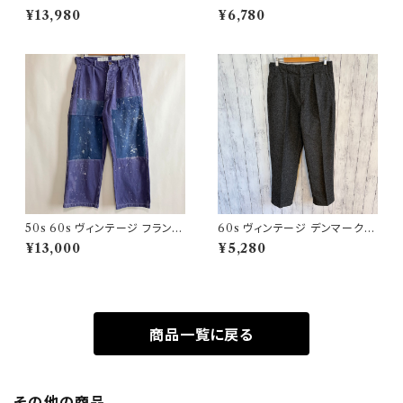
デュロイ セットアップ ビンテー
ウールパンツ ワイドスラックドレ
¥13,980
¥6,780
ジ
スパンツ
50s 60s ヴィンテージ フランス
60s ヴィンテージ デンマーク軍
軍 ワークパンツ ペンキ パッチワ
ウールパンツ ミリタリーパンツ
¥13,000
¥5,280
ーク
スラックス
商品一覧に戻る
その他の商品