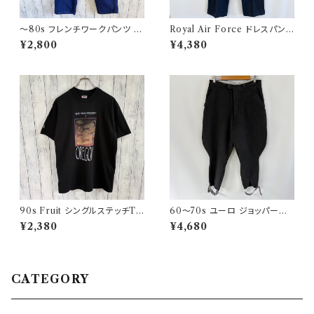
〜80s フレンチワークパンツ ユ
Royal Air Force ドレスパンツ
ーロワーク コットンパンツ
イギリス軍 スラックス ミリタリ
¥2,800
¥4,380
ーパンツ 8
90s Fruit シングルステッチTシ
60〜70s ユーロ ジョッパーズ
ャツ プリントT
パンツ ウールパンツ ヴィンテー
¥2,380
¥4,680
ジ 5
CATEGORY