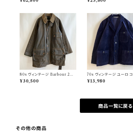
¥62,800
¥23,800
ト カバーオール
ーマーズジャケット
80s ヴィンテージ Barbour 2ワ
70s ヴィンテージ ユーロ 
ラント ソルウェイジッパー Solway
ロイ セットアップ ビンテー
¥30,500
¥13,980
Zipper オイルドジャケット
商品一覧に戻る
その他の商品