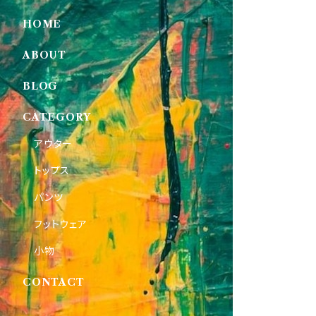
HOME
ABOUT
BLOG
CATEGORY
アウター
トップス
パンツ
フットウェア
小物
CONTACT