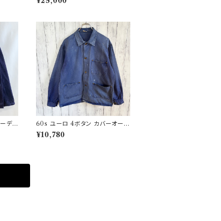
¥25,000
イランド グリーンエッジ
コーデュ
60s ユーロ 4ボタン カバーオール
ジ
ワークジャケット 月桂樹ボタン ヴ
¥10,780
ィンテージ