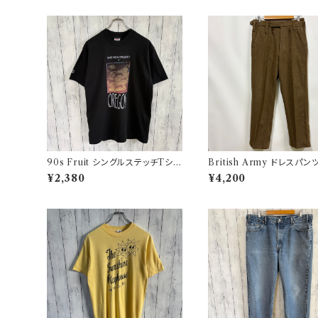
90s Fruit シングルステッチTシャ
British Army ドレスパン
ツ プリントT
リス軍 スラックス ミリタリ
¥2,380
¥4,200
ウールパンツ2