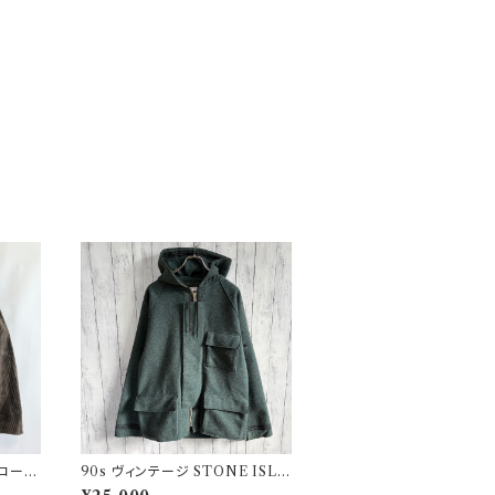
 コーデ
90s ヴィンテージ STONE ISLA
 ファ
ND ウールジャケット ストーンア