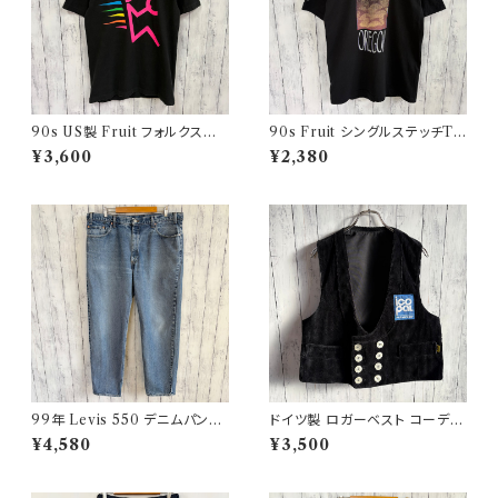
90s US製 Fruit フォルクスワ
90s Fruit シングルステッチTシ
ーゲン シングルステッチTシャツ
ャツ プリントT
¥3,600
¥2,380
ヴィンテージTシャツ アド 企業
99年 Levis 550 デニムパンツ
ドイツ製 ロガーベスト コーデュ
ワイドデニム リーバイス ヴィン
ロイベスト ワークベスト 黒 ダブ
¥4,580
¥3,500
テージ 21
ルブレスト