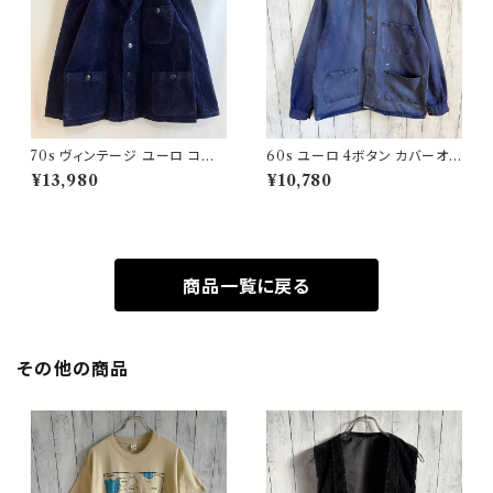
70s ヴィンテージ ユーロ コー
60s ユーロ 4ボタン カバーオ
デュロイ セットアップ ビンテー
ール ワークジャケット 月桂樹ボ
¥13,980
¥10,780
ジ
タン ヴィンテージ
商品一覧に戻る
その他の商品