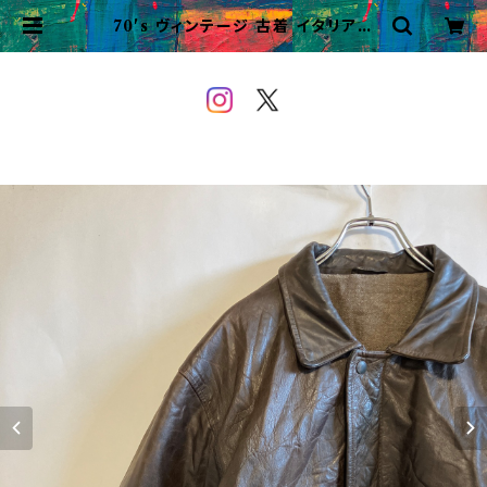
70's ヴィンテージ 古着 イタリア製
レザージャケット A2 モーターサイク
ル ビンテージ | VINTAGE&USE
D OWEYOU