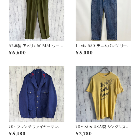
52年製 アメリカ軍 M51 ウール
Levis 550 デニムパンツ リーバ
パンツ ミリタリーパンツ スラッ
イス ワイドデニム 3
¥6,600
¥5,000
クス ヴィンテージ US ARMY 1
3
70s フレンチ ファイヤーマンジ
70〜80s USA製 シングルステ
ャケット ワークジャケット ヴィン
ッチT ヴィンテージTシャツ
¥5,480
¥2,780
テージ