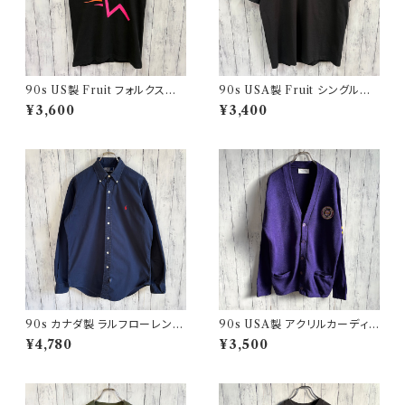
90s US製 Fruit フォルクスワ
90s USA製 Fruit シングルス
ーゲン シングルステッチTシャツ
テッチTシャツ ポケットT scree
¥3,600
¥3,400
ヴィンテージTシャツ アド 企業
nstars ヴィンテージ
90s カナダ製 ラルフローレン
90s USA製 アクリルカーディガ
ボタンダウンシャツ Ralph Laur
ン レタード 紫 アメリカ製
¥4,780
¥3,500
en