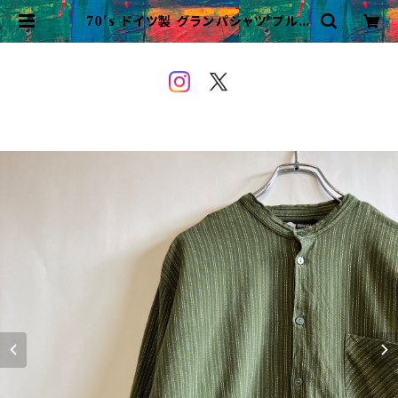
70's ドイツ製 グランパシャツ プルオ
ーバー ビンテージ ユーロ | VINTA
GE&USED OWEYOU