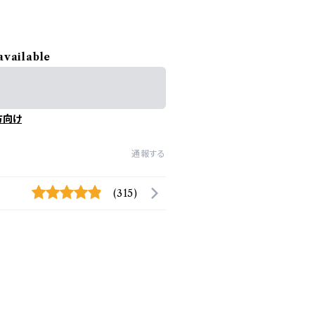
available
方向け
通報する
(315)