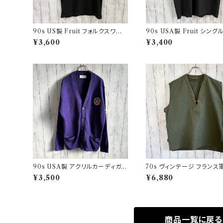
90s US製 Fruit フォルクスワー
90s USA製 Fruit シン
ゲン シングルステッチTシャツ ヴィ
チTシャツ ポケットT screen
¥3,600
¥3,400
ンテージTシャツ アド 企業
s ヴィンテージ
90s USA製 アクリルカーディガン
70s ヴィンテージ フランス軍
レタード 紫 アメリカ製
Oベスト ミリタリーベスト 
¥3,500
¥6,880
ミリタリー
商品一覧に戻る