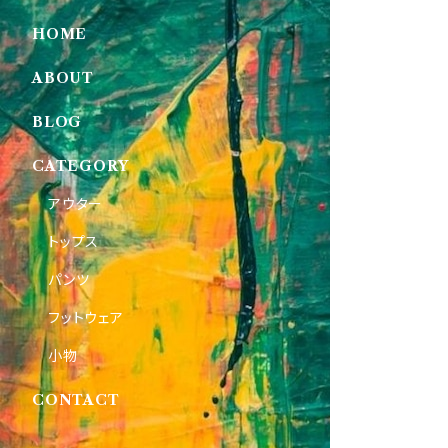
HOME
ABOUT
BLOG
CATEGORY
アウター
トップス
パンツ
フットウェア
小物
CONTACT