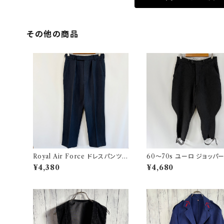
その他の商品
Royal Air Force ドレスパンツ
60〜70s ユーロ ジョッパ
イギリス軍 スラックス ミリタリーパ
ツ ウールパンツ ヴィンテージ
¥4,380
¥4,680
ンツ 8