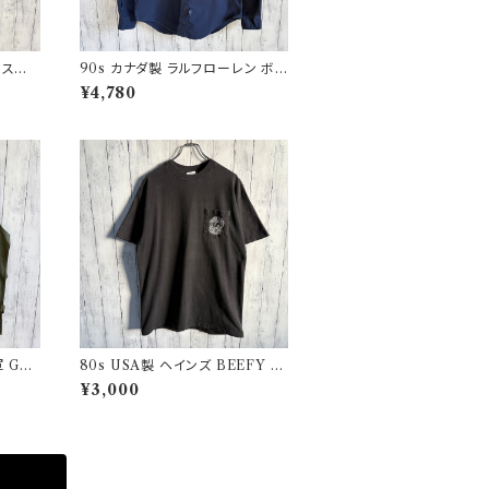
グルステッ
90s カナダ製 ラルフローレン ボタ
star
ンダウンシャツ Ralph Lauren
¥4,780
 GA
80s USA製 ヘインズ BEEFY シ
ユーロ
ングルステッチTシャツ ヴィンテー
¥3,000
ジTシャツ ポケT