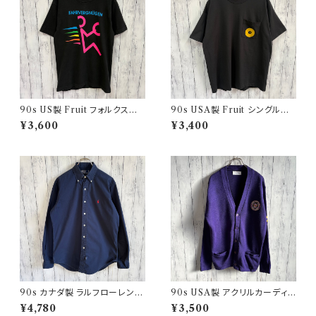
90s US製 Fruit フォルクスワ
90s USA製 Fruit シングルス
ーゲン シングルステッチTシャツ
テッチTシャツ ポケットT scree
¥3,600
¥3,400
ヴィンテージTシャツ アド 企業
nstars ヴィンテージ
90s カナダ製 ラルフローレン
90s USA製 アクリルカーディガ
ボタンダウンシャツ Ralph Laur
ン レタード 紫 アメリカ製
¥4,780
¥3,500
en