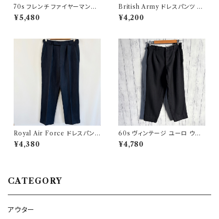
70s フレンチ ファイヤーマンジ
British Army ドレスパンツ イ
ャケット ワークジャケット ヴィン
ギリス軍 スラックス ミリタリー
¥5,480
¥4,200
テージ
パンツ ウールパンツ2
Royal Air Force ドレスパンツ
60s ヴィンテージ ユーロ ウー
イギリス軍 スラックス ミリタリ
ルパンツ スラックス ビンテージ
¥4,380
¥4,780
ーパンツ 8
32
CATEGORY
アウター