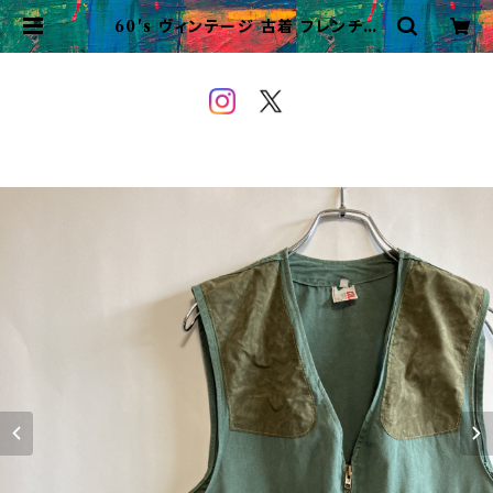
60's ヴィンテージ 古着 フレンチワ
ーク ハンティングベスト ユーロ ビン
テージ | VINTAGE&USED OW
EYOU