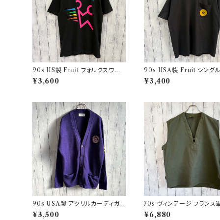
90s US製 Fruit フォルクスワー
90s USA製 Fruit シン
ゲン シングルステッチTシャツ ヴィ
チTシャツ ポケットT screen
¥3,600
¥3,400
ンテージTシャツ アド 企業
s ヴィンテージ
90s USA製 アクリルカーディガン
70s ヴィンテージ フランス軍
レタード 紫 アメリカ製
Oベスト ミリタリーベスト 
¥3,500
¥6,880
ミリタリー