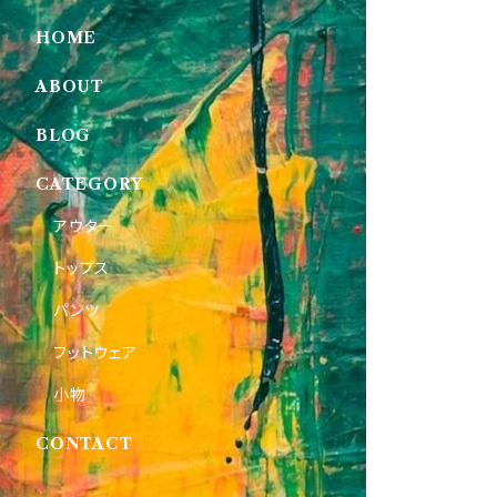
HOME
ABOUT
BLOG
CATEGORY
アウター
トップス
パンツ
フットウェア
小物
CONTACT