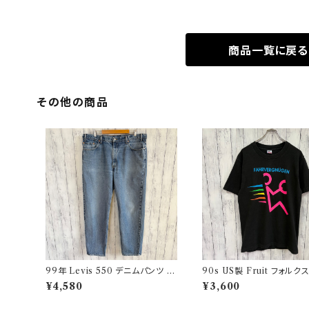
商品一覧に戻る
その他の商品
99年 Levis 550 デニムパンツ ワ
90s US製 Fruit フォルク
イドデニム リーバイス ヴィンテー
ゲン シングルステッチTシャ
¥4,580
¥3,600
ジ 21
ンテージTシャツ アド 企業