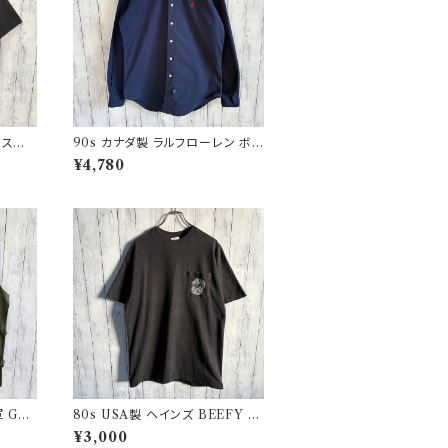
グルステッ
90s カナダ製 ラルフローレン ボタ
star
ンダウンシャツ Ralph Lauren
¥4,780
 GA
80s USA製 ヘインズ BEEFY シ
ユーロ
ングルステッチTシャツ ヴィンテー
¥3,000
ジTシャツ ポケT