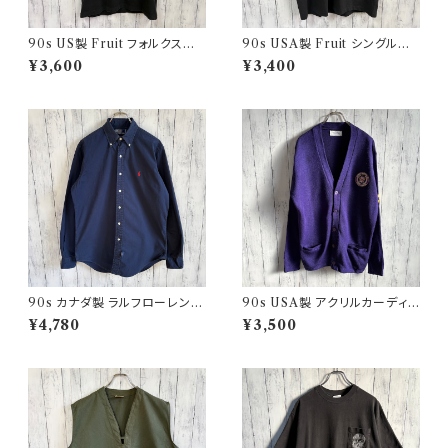
90s US製 Fruit フォルクスワ
90s USA製 Fruit シングルス
ーゲン シングルステッチTシャツ
テッチTシャツ ポケットT scree
¥3,600
¥3,400
ヴィンテージTシャツ アド 企業
nstars ヴィンテージ
90s カナダ製 ラルフローレン
90s USA製 アクリルカーディガ
ボタンダウンシャツ Ralph Laur
ン レタード 紫 アメリカ製
¥4,780
¥3,500
en