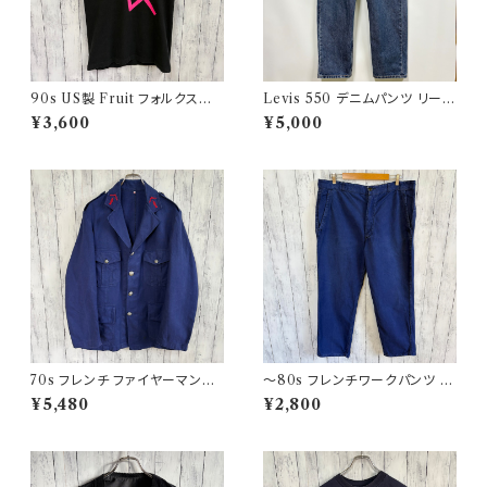
90s US製 Fruit フォルクスワ
Levis 550 デニムパンツ リーバ
ーゲン シングルステッチTシャツ
イス ワイドデニム 3
¥3,600
¥5,000
ヴィンテージTシャツ アド 企業
70s フレンチ ファイヤーマンジ
〜80s フレンチワークパンツ ユ
ャケット ワークジャケット ヴィン
ーロワーク コットンパンツ
¥5,480
¥2,800
テージ