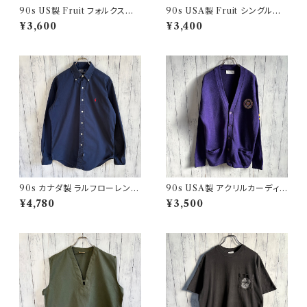
90s US製 Fruit フォルクスワ
90s USA製 Fruit シングルス
ーゲン シングルステッチTシャツ
テッチTシャツ ポケットT scree
¥3,600
¥3,400
ヴィンテージTシャツ アド 企業
nstars ヴィンテージ
90s カナダ製 ラルフローレン
90s USA製 アクリルカーディガ
ボタンダウンシャツ Ralph Laur
ン レタード 紫 アメリカ製
¥4,780
¥3,500
en