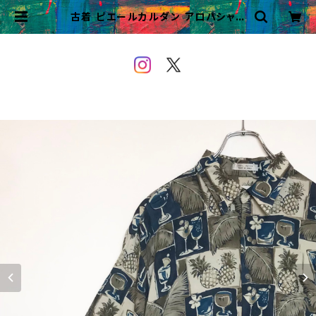
古着 ピエールカルダン アロハシャツ
ビンテージ 柄シャツ 半袖 ハワイアン
| VINTAGE&USED OWEYOU