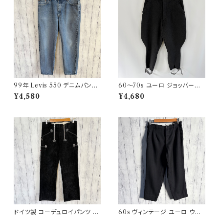
99年 Levis 550 デニムパンツ
60〜70s ユーロ ジョッパーズ
ワイドデニム リーバイス ヴィン
パンツ ウールパンツ ヴィンテー
¥4,580
¥4,680
テージ 21
ジ 5
ドイツ製 コーデュロイパンツ ワ
60s ヴィンテージ ユーロ ウー