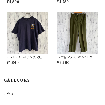
ークパンツ ユーロワーク
ルパンツ スラックス ビンテージ
¥4,800
¥4,780
32
90s US Anvil シングルステッ
52年製 アメリカ軍 M51 ウール
チTシャツ ニューヨーク警察 ヴ
パンツ ミリタリーパンツ スラッ
¥1,800
¥6,600
ィンテージ
クス ヴィンテージ US ARMY 1
3
CATEGORY
アウター