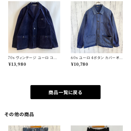
70s ヴィンテージ ユーロ コー
60s ユーロ 4ボタン カバーオ
デュロイ セットアップ ビンテー
ール ワークジャケット 月桂樹ボ
¥13,980
¥10,780
ジ
タン ヴィンテージ
商品一覧に戻る
その他の商品