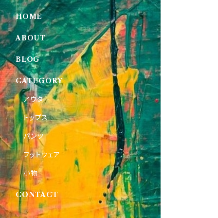
HOME
ABOUT
BLOG
CATEGORY
アウター
トップス
パンツ
フットウェア
小物
CONTACT