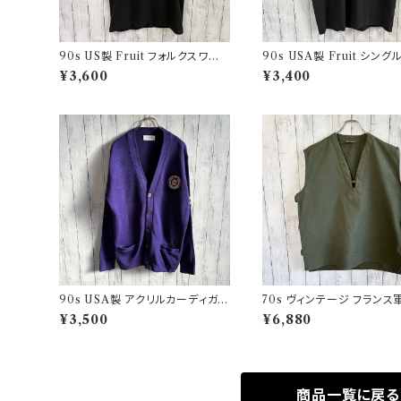
90s US製 Fruit フォルクスワー
90s USA製 Fruit シン
ゲン シングルステッチTシャツ ヴィ
チTシャツ ポケットT screen
¥3,600
¥3,400
ンテージTシャツ アド 企業
s ヴィンテージ
90s USA製 アクリルカーディガン
70s ヴィンテージ フランス軍
レタード 紫 アメリカ製
Oベスト ミリタリーベスト 
¥3,500
¥6,880
ミリタリー
商品一覧に戻る