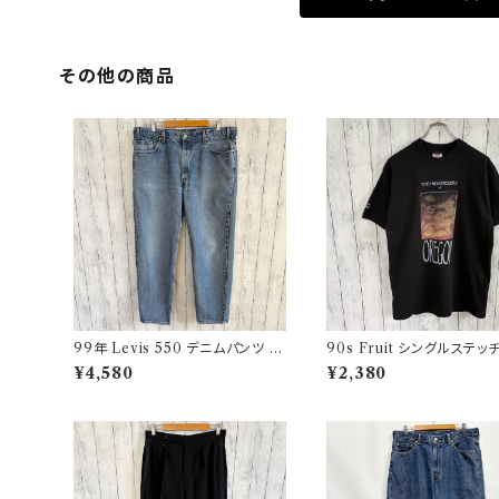
その他の商品
99年 Levis 550 デニムパンツ ワ
90s Fruit シングルステッ
イドデニム リーバイス ヴィンテー
ツ プリントT
¥4,580
¥2,380
ジ 21