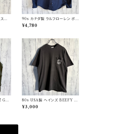
グルステッ
90s カナダ製 ラルフローレン ボタ
star
ンダウンシャツ Ralph Lauren
¥4,780
 GA
80s USA製 ヘインズ BEEFY シ
ユーロ
ングルステッチTシャツ ヴィンテー
¥3,000
ジTシャツ ポケT