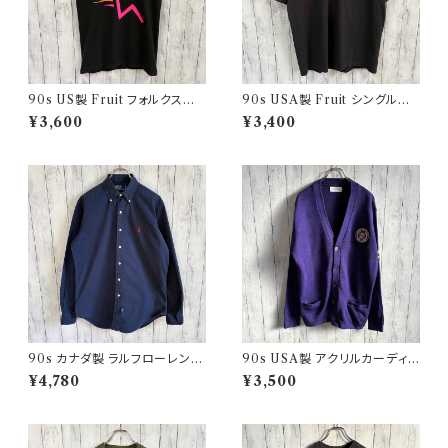
90s US製 Fruit フォルクスワ
90s USA製 Fruit シングルス
ーゲン シングルステッチTシャツ
テッチTシャツ ポケットT scree
¥3,600
¥3,400
ヴィンテージTシャツ アド 企業
nstars ヴィンテージ
90s カナダ製 ラルフローレン
90s USA製 アクリルカーディガ
ボタンダウンシャツ Ralph Laur
ン レタード 紫 アメリカ製
¥4,780
¥3,500
en