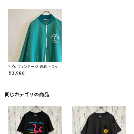
70's ヴィンテージ 古着 トラック
ジャケット レトロ ビンテージ ユ
¥3,980
ーロ
同じカテゴリの商品