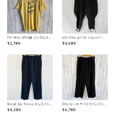
70〜80s USA製 シングルステ
60〜70s ユーロ ジョッパーズ
ッチT ヴィンテージTシャツ
パンツ ウールパンツ ヴィンテー
¥2,780
¥4,680
ジ 5
Royal Air Force ドレスパンツ
50s ユーロ サイドラインパンツ
イギリス軍 スラックス ミリタリ
ウールパンツ ワイドスラックドレ
¥4,380
¥6,780
ーパンツ 8
スパンツ