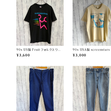
90s US製 Fruit フォルクスワー
90s USA製 screenstar
ゲン シングルステッチTシャツ ヴィ
戦争 シングルステッチTシャ
¥3,600
¥3,000
ンテージTシャツ アド 企業
ィンテージTシャツ