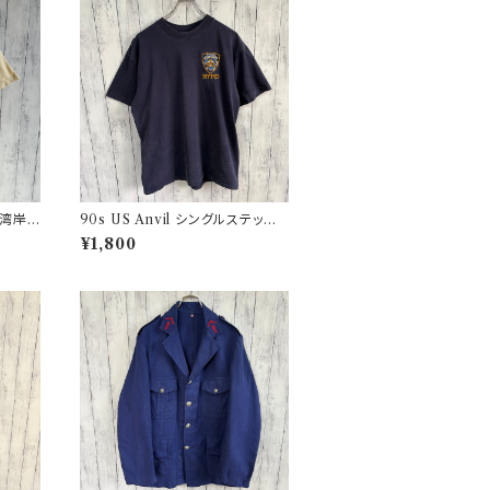
s 湾岸
90s US Anvil シングルステッチT
ツ ヴ
シャツ ニューヨーク警察 ヴィンテ
¥1,800
ージ