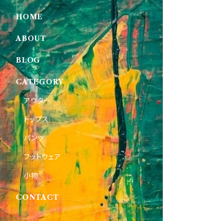
HOME
ABOUT
BLOG
CATEGORY
アウター
トップス
パンツ
フットウェア
小物
CONTACT