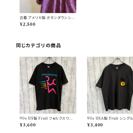
古着 アメリカ製 ボタンダウンシャ
ツ ペイズリー柄 柄シャツ 半袖 US
¥2,500
A製
同じカテゴリの商品
90s US製 Fruit フォルクスワー
90s USA製 Fruit シン
ゲン シングルステッチTシャツ ヴィ
チTシャツ ポケットT screen
¥3,600
¥3,400
ンテージTシャツ アド 企業
s ヴィンテージ