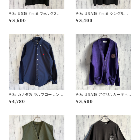
90s US製 Fruit フォルクスワ
90s USA製 Fruit シングルス
ーゲン シングルステッチTシャツ
テッチTシャツ ポケットT scree
¥3,600
¥3,400
ヴィンテージTシャツ アド 企業
nstars ヴィンテージ
90s カナダ製 ラルフローレン
90s USA製 アクリルカーディガ
ボタンダウンシャツ Ralph Laur
ン レタード 紫 アメリカ製
¥4,780
¥3,500
en