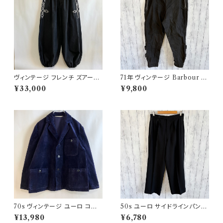
ヴィンテージ フレンチ ズアーブ
71年 ヴィンテージ Barbour 黄
パンツ ミリタリー フランス軍 フ
タグ インターナショナルパンツ
¥33,000
¥9,800
レンチアンティーク
オイルドパンツ Barbour
70s ヴィンテージ ユーロ コー
50s ユーロ サイドラインパンツ
デュロイ セットアップ ビンテー
ウールパンツ ワイドスラックドレ
¥13,980
¥6,780
ジ
スパンツ